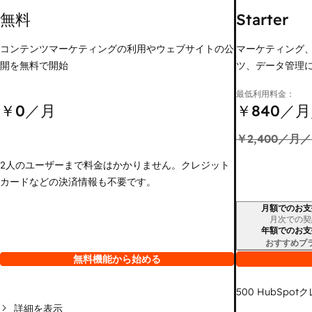
無料
Starter
コンテンツマーケティングの利用やウェブサイトの公
マーケティング
開を無料で開始
ツ、データ管理
最低利用料金：
￥0
／月
￥840
／月
￥2,400
／月／
2人のユーザーまで料金はかかりません。クレジット
カードなどの決済情報も不要です。
月額でのお支
請求期間
月次での契
年額でのお支
おすすめプ
無料機能から始める
500
HubSpot
詳細を表示