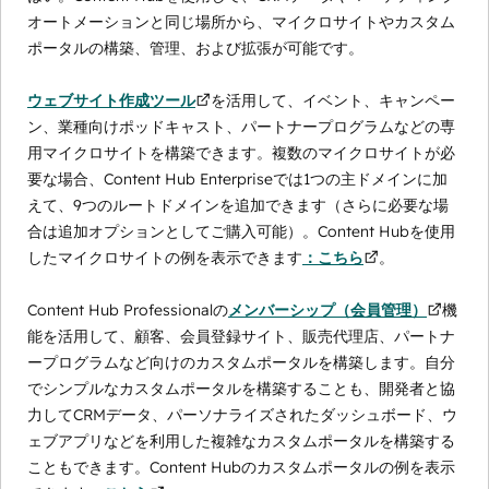
オートメーションと同じ場所から、マイクロサイトやカスタム
ポータルの構築、管理、および拡張が可能です。
ウェブサイト作成ツール
を活用して、イベント、キャンペー
ン、業種向けポッドキャスト、パートナープログラムなどの専
用マイクロサイトを構築できます。複数のマイクロサイトが必
要な場合、Content Hub Enterpriseでは1つの主ドメインに加
えて、9つのルートドメインを追加できます（さらに必要な場
合は追加オプションとしてご購入可能）。Content Hubを使用
したマイクロサイトの例を表示できます
：こちら
。
Content Hub Professionalの
メンバーシップ（会員管理）
機
能を活用して、顧客、会員登録サイト、販売代理店、パートナ
ープログラムなど向けのカスタムポータルを構築します。自分
でシンプルなカスタムポータルを構築することも、開発者と協
力してCRMデータ、パーソナライズされたダッシュボード、ウ
ェブアプリなどを利用した複雑なカスタムポータルを構築する
こともできます。Content Hubのカスタムポータルの例を表示