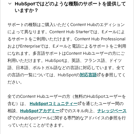
HubSpotではどのような種類のサポートを提供して
いますか？
サポートの種類はご購入いただくContent Hubのエディション
によって異なります。Content Hub Starterでは、Eメールによ
るサポートをご利用いただけます。Content Hub Professional
およびEnterpriseでは、Eメールと電話によるサポートをご利用
になれます。多言語サポートはContent Hubユーザーの方にご
利用いただけます。HubSpotは、英語、フランス語、ドイツ
語、日本語、ポルトガル語などの言語に対応しています。全て
の言語の一覧については、HubSpotの
対応言語
を参照してく
ださい。
全てのContent Hubユーザーの方（無料のHubSpotユーザーを
含む）は、
HubSpotコミュニティー
を通じたユーザー間の
相談、
HubSpotアカデミー
でのスキル向上、
ナレッジベース
でのHubSpotツールに関する専門的なアドバイスの参照を行
っていただくことができます。