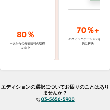
70％+
80％
のコミュニケーションを自動
顧客対
データからの分析情報の取得
的に解決
しない
の向上
ケッ
エディションの選択についてお困りのことはあり
ませんか？
03-5656-5900