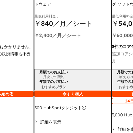
トウェア
グ ソフト
最低利用料金：
最低利用料
￥840
／月／シート
￥54,0
￥2,400
／月／シート
￥60,000
金はかかりません。
3件のコア
の決済情報も不要
追加コアシ
月
月額でのお支払い
月額での
請求期間
請求期間
月次での契約
年次での
年額でのお支払い
年額での
おすすめプラン
おすすめ
ら始める
今すぐ購入
14
500
HubSpotクレジット
3,000
Hub
詳細を表示
詳細を