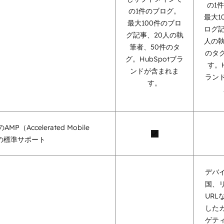
の1
の1件のブログ。
最大1
最大100件のブロ
ログ記
グ記事、20人の執
人の執
筆者、50件のタ
のタ
グ。HubSpotブラ
す。H
ンドが含まれま
ラン
す。
MP（Accelerated Mobile
）の標準サポート
デバ
国、
URL
した
ゲテ