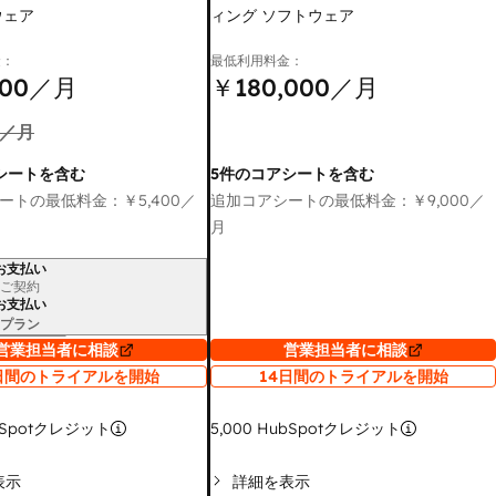
ウェア
ィング ソフトウェア
金：
最低利用料金：
00
／月
￥180,000
／月
／月
シートを含む
5件のコアシートを含む
ートの最低料金：
￥5,400
／
追加コアシートの最低料金：
￥9,000
／
月
お支払い
ご契約
お支払い
プラン
営業担当者に相談
営業担当者に相談
日間のトライアルを開始
14日間のトライアルを開始
Spotクレジット
5,000
HubSpotクレジット
表示
詳細を表示