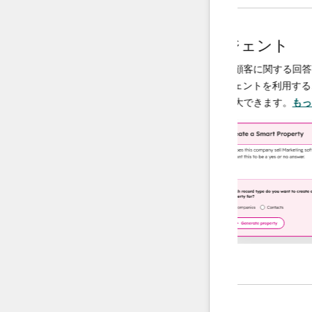
AIエージェント
データエージェント
解決し、必要
調査や分析を行い、顧客に関する回答を即
で、チームは
供するAI搭載エージェントを利用すること
上に集中でき
ータ運用の規模を拡大できます。
もっと詳