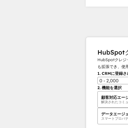
HubSpo
HubSpot
も拡張でき、使
1.
CRMに登録
0 - 2,000
2.
機能を選択
顧客対応エー
解決されたコミ
データエージ
スマートプロパ