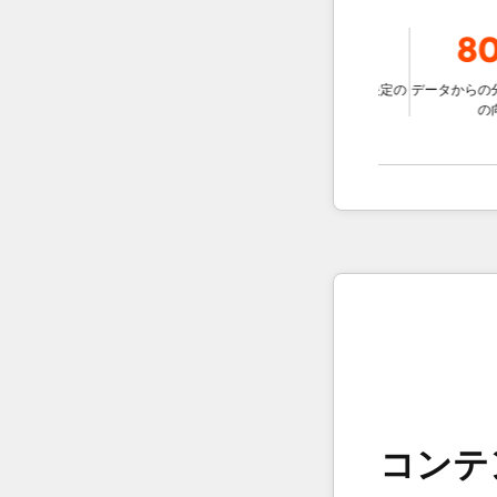
39％
78％
80
ージェントを使用
ムと比較して、チ
データに基づいた意思決定の
データからの分析情
迅速な解決する
改善
の向上
コンテ