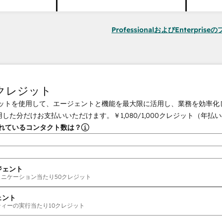
ProfessionalおよびEnterpri
tクレジット
クレジットを使用して、エージェントと機能を最大限に活用し、業務を効率
用した分だけお支払いいただけます。
￥1,080
/
1,000
クレジット（年払い
されているコンタクト数は？
ジェント
ュニケーション当たり
50
クレジット
ェント
ティーの実行当たり
10
クレジット