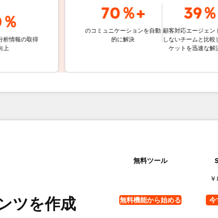
70％+
39％
％
のコミュニケーションを自動
顧客対応エージェントを使
報の取得
的に解決
しないチームと比較して、
ケットを迅速な解決する
￥
ンツを作成
無料機能から始める
今