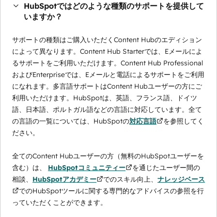
HubSpotではどのような種類のサポートを提供して
いますか？
サポートの種類はご購入いただくContent Hubのエディション
によって異なります。Content Hub Starterでは、Eメールによ
るサポートをご利用いただけます。Content Hub Professional
およびEnterpriseでは、Eメールと電話によるサポートをご利用
になれます。多言語サポートはContent Hubユーザーの方にご
利用いただけます。HubSpotは、英語、フランス語、ドイツ
語、日本語、ポルトガル語などの言語に対応しています。全て
の言語の一覧については、HubSpotの
対応言語
を参照してく
ださい。
全てのContent Hubユーザーの方（無料のHubSpotユーザーを
含む）は、
HubSpotコミュニティー
を通じたユーザー間の
相談、
HubSpotアカデミー
でのスキル向上、
ナレッジベース
でのHubSpotツールに関する専門的なアドバイスの参照を行
っていただくことができます。