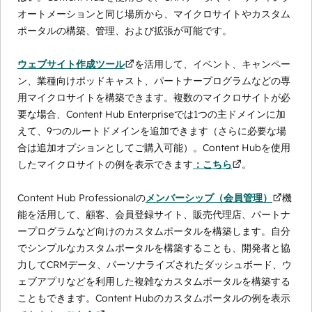
オートメーションと同じ場所から、マイクロサイトやカスタム
ポータルの構築、管理、および拡張が可能です。
ウェブサイト作成ツール
を活用して、イベント、キャンペー
ン、業種向けポッドキャスト、パートナープログラムなどの専
用マイクロサイトを構築できます。複数のマイクロサイトが必
要な場合、Content Hub Enterpriseでは1つの主ドメインに加
えて、9つのルートドメインを追加できます（さらに必要な場
合は追加オプションとしてご購入可能）。Content Hubを使用
したマイクロサイトの例を表示できます
：こちら
。
Content Hub Professionalの
メンバーシップ（会員管理）
機
能を活用して、顧客、会員登録サイト、販売代理店、パートナ
ープログラムなど向けのカスタムポータルを構築します。自分
でシンプルなカスタムポータルを構築することも、開発者と協
力してCRMデータ、パーソナライズされたダッシュボード、ウ
ェブアプリなどを利用した複雑なカスタムポータルを構築する
こともできます。Content Hubのカスタムポータルの例を表示