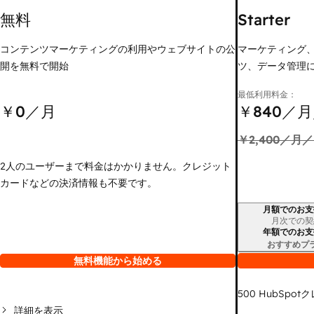
無料
Starter
コンテンツマーケティングの利用やウェブサイトの公
マーケティング
開を無料で開始
ツ、データ管理
最低利用料金：
￥0
／月
￥840
／月
￥2,400
／月／
2人のユーザーまで料金はかかりません。クレジット
カードなどの決済情報も不要です。
月額でのお支
請求期間
月次での契
年額でのお支
おすすめプ
無料機能から始める
500
HubSpot
詳細を表示