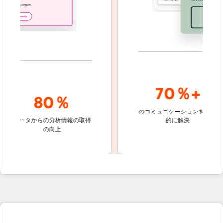
70％+
80％
のコミュニケーションを自動
顧客対
データからの分析情報の取得
的に解決
しない
の向上
ケッ