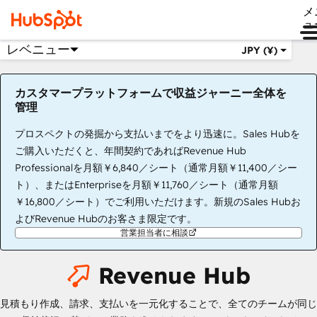
メ
ュ
レベニュー
JPY (¥)
カスタマープラットフォームで収益ジャーニー全体を
管理
プロスペクトの発掘から支払いまでをより迅速に。Sales Hubを
ご購入いただくと、年間契約であればRevenue Hub
Professionalを月額￥6,840／シート（通常月額￥11,400／シー
ト）、またはEnterpriseを月額￥11,760／シート（通常月額
￥16,800／シート）でご利用いただけます。新規のSales Hubお
よびRevenue Hubのお客さま限定です。
営業担当者に相談
Revenue Hub
見積もり作成、請求、支払いを一元化することで、全てのチームが同じ