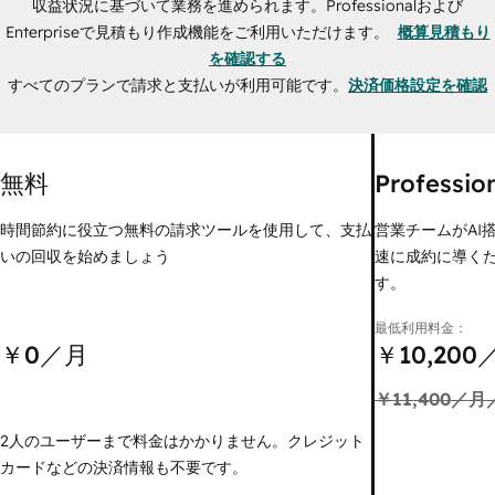
収益状況に基づいて業務を進められます。Professionalおよび
Enterpriseで見積もり作成機能をご利用いただけます。
概算見積もり
を確認する
すべてのプランで請求と支払いが利用可能です。
決済価格設定を確認
無料
Professio
時間節約に役立つ無料の請求ツールを使用して、支払
営業チームがAI
いの回収を始めましょう
速に成約に導く
す。
最低利用料金：
￥0
／月
￥10,200
￥11,400
／月
2人のユーザーまで料金はかかりません。クレジット
カードなどの決済情報も不要です。