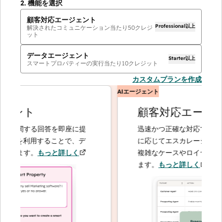
2.
機能を選択
顧客対応エージェント
Professional以上
解決されたコミュニケーション当たり
50
クレジ
ット
データエージェント
Starter以上
スマートプロパティーの実行当たり
10
クレジット
カスタムプランを作成
AIエージェント
ント
顧客対応エージェ
に関する回答を即座に提
迅速かつ正確な対応で問い合わ
トを利用することで、デ
に応じてエスカレーションする
きます。
もっと詳しく
複雑なケースやロイヤルティー
ます。
もっと詳しく