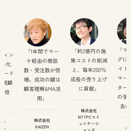
マ
約2億円の施
1年間でマー
ティン
グに
策コストの削減
ケ経由の商談
える化
イト
と、毎年200％
数・受注数が倍
リード
マー
成⻑の売り上げ
増。成功の鍵は
新規顧
ター
に貢献
顧客理解&MA活
65倍
の受
⽤
去最
株式会社
NTTPCコミ
株式会社
社ブ
ュニケーシ
KAIZEN
株
ーブ
ョンズ