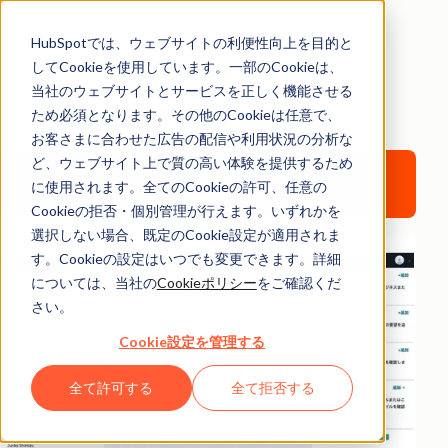
顧客管理を
1つのツールで実現
HubSpotでは、ウェブサイトの利便性向上を目的と
してCookieを使用しています。一部のCookieは、
当社のウェブサイトとサービスを正しく機能させる
導入から継続まで完全無料のHubSpot Smart CRM
ため必須となります。その他のCookieは任意で、
お客さまに合わせた広告の配信や利用状況の分析な
ど、ウェブサイト上で質の高い体験を提供するため
無料CRMを試してみる
に使用されます。全てのCookieの許可、任意の
Cookieの拒否・個別管理が行えます。いずれかを
選択しない場合、既定のCookie設定が適用されま
す。Cookieの設定はいつでも変更できます。詳細
については、当社の
Cookieポリシー
をご確認くだ
さい。
Cookie設定を管理する
全て許可する
全て拒否する