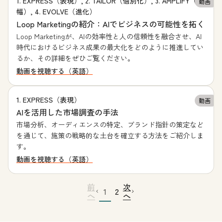
1. EXPRESS（表現）, 2. TAILOR（個別化）, 3. AMPLIFY（増
動画
幅）, 4. EVOLVE（進化）
Loop Marketingの紹介：AIでビジネスの可能性を拓く
Loop Marketingが、AIの効率性と人の信頼性を融合させ、AI
時代におけるビジネス成果の最大化をどのように推進してい
るか、その詳細をぜひご覧ください。
動画を視聴する（英語）
1. EXPRESS（表現）
動画
AIを活用した市場調査の手法
市場分析、オーディエンスの特定、ブランド指針の策定など
を通じて、施策の戦略的な土台を確立する方法をご紹介しま
す。
動画を視聴する（英語）
前
次
1
2
へ
へ