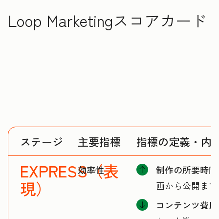
Loop Marketingスコアカード
ステージ
主要指標
指標の定義・内
EXPRESS（表
効率性
制作の所要時間
現）
画から公開まで
コンテンツ費用