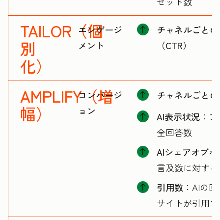
セット数
TAILOR（個
エンゲージ
チャネルごとの
別
メント
（CTR）
化）
AMPLIFY（増
コンバージ
チャネルごとの
幅）
ョン
AI表示状況
：ブ
全回答数
AIシェアオブボ
言及数に対する
引用数
：AIの
サイトが引用さ