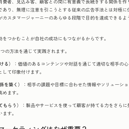
消費者、見込み客、顧客との間に有意義で長続きする関係を作
であり、無理に注意を引こうとする従来の広告手法とは対極に
がカスタマージャーニーのあらゆる段階で目的を達成できるよ
功をつかむことが自社の成功にもつながるからです。
3つの方法を通じて実践されます。
つける）
：価値のあるコンテンツや対話を通じて適切な相手の心
として印象付けます。
関係を築く）
：相手の課題や目標に合わせた情報やソリューショ
高めます。
足してもらう）
：製品やサービスを使って顧客が持てる力をさらに
います。
マーケティングはなぜ重要？