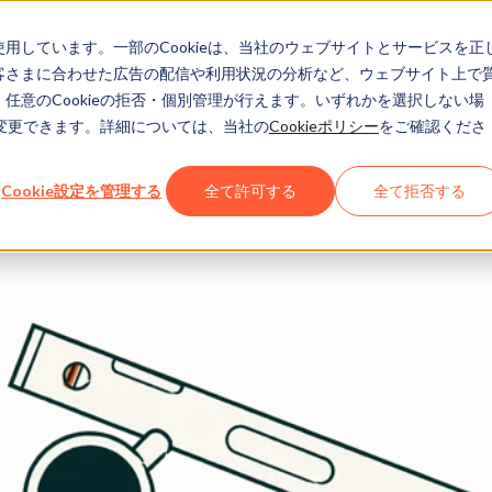
eを使用しています。一部のCookieは、当社のウェブサイトとサービスを正
長を支援する無料ツール
お客さまに合わせた広告の配信や利用状況の分析など、ウェブサイト上で
、任意のCookieの拒否・個別管理が行えます。いずれかを選択しない場
でも変更できます。詳細については、当社の
Cookieポリシー
をご確認くださ
トで、顧客を引き付け、AI検索エンジン（ChatGPT、Perpl
きます。
Cookie設定を管理する
全て許可する
全て拒否する
 即利用開始