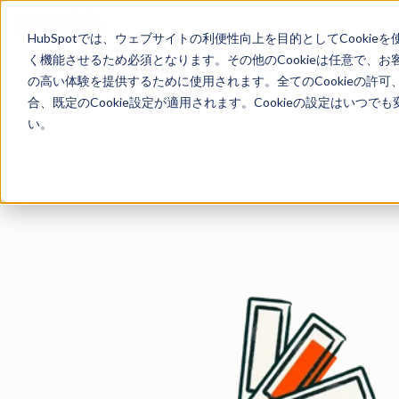
HubSpotでは、ウェブサイトの利便性向上を目的としてCooki
ビジネスの立ち上げや成
く機能させるため必須となります。その他のCookieは任意で、
の高い体験を提供するために使用されます。全てのCookieの許可
合、既定のCookie設定が適用されます。Cookieの設定はいつ
中小企業・スタートアップ・フリーランスが毎日使用する無料ツールキッ
い。
の可視性を最適化し、業務をより速く、よりスマートに拡大で
✓ すべて完全無料 ✓ クレジットカード不要 ✓ 日本語対応 ✓