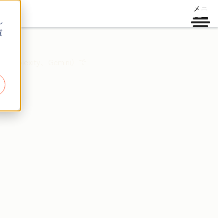
メニ
ュー
し
質
exity、Gemini）で