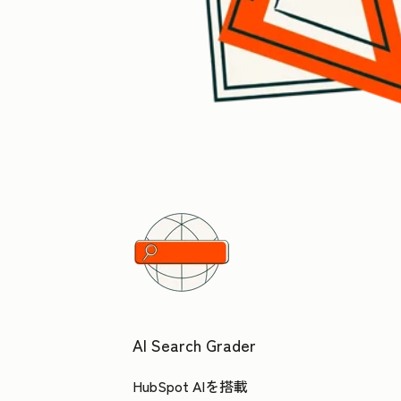
AI Search Grader
HubSpot AIを搭載