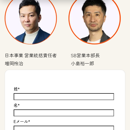
日本事業 営業統括責任者 SB営業本部長
増岡怜治 小島裕一郎
姓
*
名
*
Eメール
*