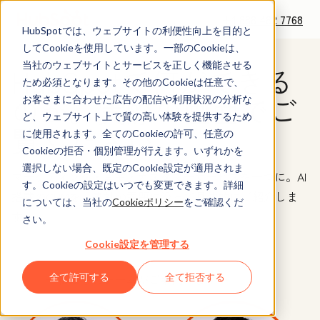
+1 888 482 7768
HubSpotでは、ウェブサイトの利便性向上を目的と
してCookieを使用しています。一部のCookieは、
当社のウェブサイトとサービスを正しく機能させる
HubSpotで何ができる
ため必須となります。その他のCookieは任意で、
のか。実際の画面でご
お客さまに合わせた広告の配信や利用状況の分析な
ど、ウェブサイト上で質の高い体験を提供するため
覧ください。
に使用されます。全てのCookieの許可、任意の
Cookieの拒否・個別管理が行えます。いずれかを
選択しない場合、既定のCookie設定が適用されま
マーケティング・営業・カスタマーサービスを一つに。AI
す。Cookieの設定はいつでも変更できます。詳細
搭載のCRMを、貴社の課題に沿って具体的にご紹介しま
については、当社の
Cookieポリシー
をご確認くだ
す。
さい。
Cookie設定を管理する
—私たちのチームがご案内します—
全て許可する
全て拒否する