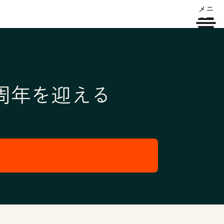
メニ
ュー
始5周年を迎える