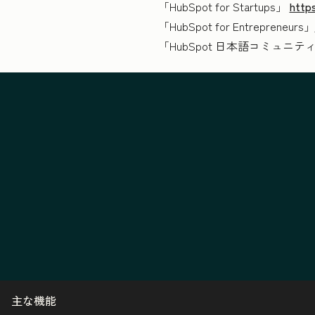
「HubSpot for Startups」
http
「HubSpot for Entrepreneurs」
「HubSpot 日本語コミュニテ
主な機能