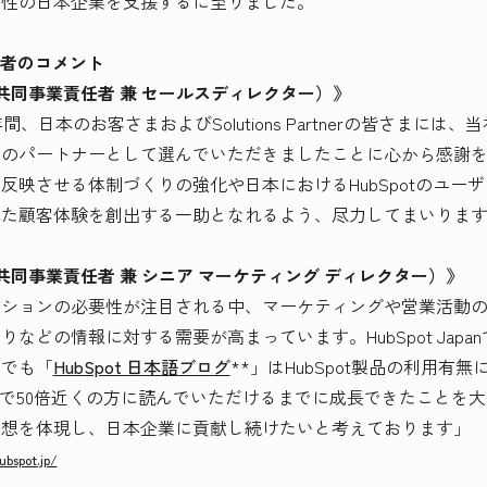
属性の日本企業を支援するに至りました。
業責任者のコメント
pan 共同事業責任者 兼 セールスディレクター）》
の5年間、日本のお客さまおよびSolutions Partnerの皆さま
業のパートナーとして選んでいただきましたことに心から感謝
反映させる体制づくりの強化や日本におけるHubSpotのユー
れた顧客体験を創出する一助となれるよう、尽力してまいりま
pan 共同事業責任者 兼 シニア マーケティング ディレクター）》
ーションの必要性が注目される中、マーケティングや営業活動
などの情報に対する需要が高まっています。HubSpot Jap
中でも「
HubSpot 日本語ブログ
**」はHubSpot製品の利用
月間で50倍近くの方に読んでいただけるまでに成長できたことを
思想を体現し、日本企業に貢献し続けたいと考えております」
ubspot.jp/