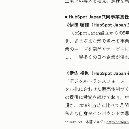
企業での導入も増え、多様な
■ HubSpot Japan共同事
《伊田 聡輔（HubSpot Ja
「HubSpot Japan設立から
き、さまざまな形で当社を事
業のニーズを製品やサービスに
し、一層多くの日本企業が優
《伊佐 裕也（HubSpot Ja
「デジタルトランスフォーメ
タル化に合わせた販売体制づくり
の提供に投資を続けており、
頂き、2016年当時と比べて
私ども自身がインバウンドの
**HubSpot日本語ブログ：
https://blog.h