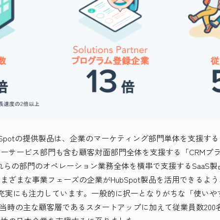
Spotの提供製品は、企業のマーケティング部門単体を支援す
ーサービス部門も含む顧客対面部門全体を支援する「CRMプ
れらの部門のオペレーション業務全体を横串で支援するSaaS製品「Op
まざまな事業フェーズの企業がHubSpot製品を活用できるよ
ンの機能充実にも注力しています。一般的に択一となりがちな「使い
年当時の主な顧客層であるスタートアップに加えて従業員数200名