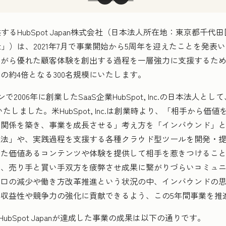
るHubSpot Japan株式会社（日本法人所在地：東京都千
pot」）は、2021年7月で事業開始から5周年を迎えたことを発
がら優れた顧客体験を創出する過程を一層強力に支援するため、
在の約4倍となる300名規模にいたします。
トンで2006年に創業したSaaS企業HubSpot, Inc.の日本法
いたしました。米HubSpot, Inc.は創業時より、「相手から
な関係を築き、事業を成長させる」考え方を「インバウンド」
手法」や、実践過程を支援する各種クラウド型ツールを開発・
せた価値あるコンテンツや体験を提供して相手を惹きつけるこ
な、売り手と買い手双方を疲弊させ成果に繋がりづらいコミュ
口の減少や働き方改革推進という状況の中、インバウンドの思想と
収益性や競争力の強化に貢献できるよう、この5年間事業を推
HubSpot Japanが達成した事業の成果は以下の通りです。