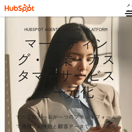
メ
ュ
HUBSPOT AGENTIC CUSTOMER PLATFORM
マーケティン
グ・営業・カス
タマーサービス
を一元化
すべてのチームが一つのプラットフォーム
で連携。AI機能と顧客データ
で、ビジネス