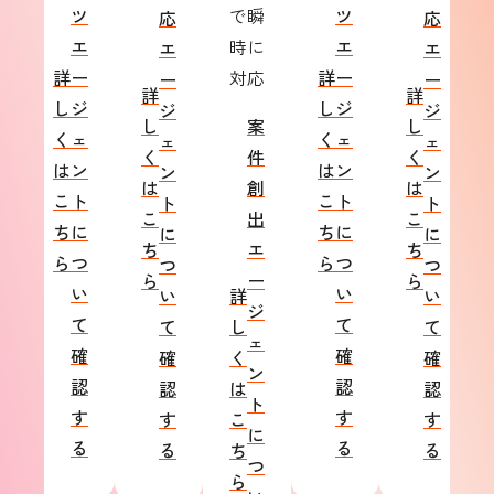
ツ
で瞬
ツ
応
応
エ
時に
エ
エ
エ
詳
ー
対応
詳
ー
ー
ー
詳
詳
し
ジ
し
ジ
ジ
ジ
し
案
し
く
ェ
く
ェ
ェ
ェ
く
件
く
は
ン
は
ン
ン
ン
は
創
は
こ
ト
こ
ト
ト
ト
こ
出
こ
ち
に
ち
に
に
に
ち
エ
ち
ら
つ
ら
つ
つ
つ
ら
ー
ら
い
い
い
詳
い
ジ
て
て
て
し
て
ェ
確
確
確
く
確
ン
認
認
認
は
認
ト
す
す
す
こ
す
に
る
る
る
ち
る
つ
ら