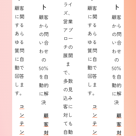
ライ
ト
ト
顧客
顧客
ズ、
に関
に関
顧客
顧客
営業
する
する
から
から
アプ
あら
あら
の問
の問
ロー
ゆる
ゆる
い合
い合
チの
質問
質問
わせ
わせ
展開
に自
に自
の
の
ま
動で
動で
50％
50％
で、
回答
回答
を自
を自
多数
しま
しま
動的
動的
の見
す。
す。
に解
に解
込み
決
決
コ
客に
コ
ン
対し
ン
顧
顧
テ
ても
テ
客
客
ン
自動
ン
対
対