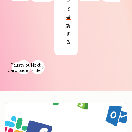
い
て
確
認
す
る
Pause
Previous
Next
Carousel
slide
slide