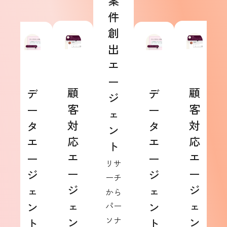
案
件
創
出
エ
ー
顧
顧
デ
デ
ジ
客
客
ー
ー
ェ
対
対
タ
タ
ン
応
応
エ
エ
ト
エ
エ
ー
ー
リサ
ー
ー
ジ
ジ
ーチ
ジ
ジ
ェ
ェ
から
ェ
ェ
ン
ン
パー
ン
ソナ
ン
ト
ト