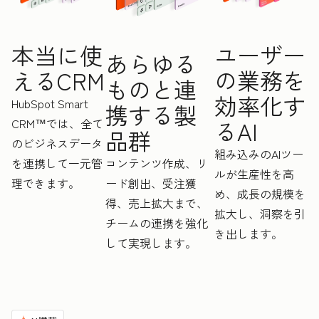
ユーザー
本当に使
あらゆる
の業務を
えるCRM
ものと連
効率化す
HubSpot Smart
携する製
CRM™では、全て
るAI
品群
のビジネスデータ
組み込みのAIツー
を連携して一元管
コンテンツ作成、リ
ルが生産性を高
理できます。
ード創出、受注獲
め、成長の規模を
得、売上拡大まで、
拡大し、洞察を引
チームの連携を強化
き出します。
して実現します。