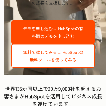
の成長を支援します。
デモを申し込む→
HubSpotの有
料版のデモを申し込む
無料で試してみる→
HubSpotの
無料ツールを使ってみる
世界135か国以上で29万9,000社を超えるお
客さまがHubSpotを活用してビジネス成長
を遂げています。